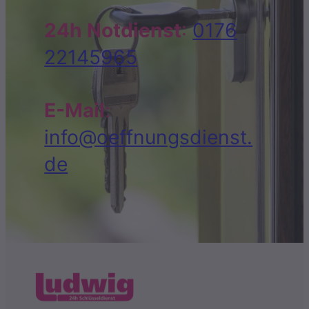
24h Notdienst
:
0176
22145965
E-Mail
:
info@oeffnungsdienst.
de